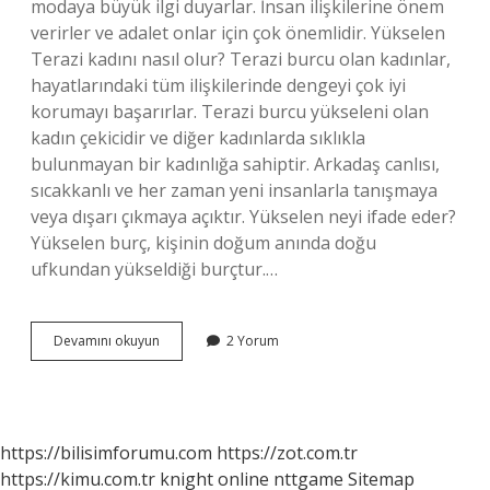
modaya büyük ilgi duyarlar. İnsan ilişkilerine önem
verirler ve adalet onlar için çok önemlidir. Yükselen
Terazi kadını nasıl olur? Terazi burcu olan kadınlar,
hayatlarındaki tüm ilişkilerinde dengeyi çok iyi
korumayı başarırlar. Terazi burcu yükseleni olan
kadın çekicidir ve diğer kadınlarda sıklıkla
bulunmayan bir kadınlığa sahiptir. Arkadaş canlısı,
sıcakkanlı ve her zaman yeni insanlarla tanışmaya
veya dışarı çıkmaya açıktır. Yükselen neyi ifade eder?
Yükselen burç, kişinin doğum anında doğu
ufkundan yükseldiği burçtur.…
Yükselen
Devamını okuyun
2 Yorum
Terazi
Ne
Demek
https://bilisimforumu.com
https://zot.com.tr
https://kimu.com.tr
knight online
nttgame
Sitemap