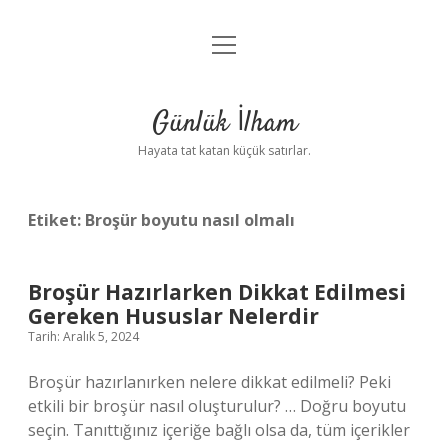
menüyü
Anasayfa
aç
Gizlilik Politikası
Günlük İlham
Yasal Uyarı
Hayata tat katan küçük satırlar.
Hakkımızda
Etiket:
Broşür boyutu nasıl olmalı
Broşür Hazırlarken Dikkat Edilmesi
Gereken Hususlar Nelerdir
Tarih: Aralık 5, 2024
Broşür hazırlanırken nelere dikkat edilmeli? Peki
etkili bir broşür nasıl oluşturulur? … Doğru boyutu
seçin. Tanıttığınız içeriğe bağlı olsa da, tüm içerikler