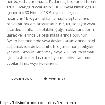
her boyutta basılmaz. … Katlanmış broşürleri tercih
edin. … İçeriğe dikkat edin! … Kurumsal kimlik öğeleri
içermelidir30 Ekim 2018 Broşür nedir, nasıl
hazırlanır? Broşür, reklam amaçlı oluşturulmuş
renkli bir reklam broşürüdür. Bir, iki, üç sayfa veya
akordeon katlamalı olabilir. Çoğunlukla turistlerin
uğrak yerlerinde ve bilgi masalarında bulunur.
Ayrıca hastanelerde veya devlet kurumlarında bilgi
sağlamak için de kullanılır. Broşürde hangi bilgiler
yer alır? Broşür; Bir firmayı veya kurumu tanıtmak
için oluşturulan, kısa açıklayıcı metinler, tanıtımı
yapılan firma veya kurumun…
Broşür
Devamını okuyun
Yorum Bırak
Hazırlarken
Dikkat
Edilmesi
Gereken
Hususlar
https://bilisimforumu.com
https://zot.com.tr
Nelerdir