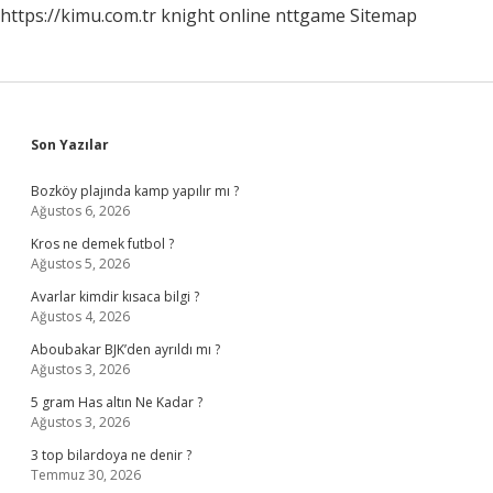
https://kimu.com.tr
knight online
nttgame
Sitemap
Sidebar
Son Yazılar
Bozköy plajında kamp yapılır mı ?
Ağustos 6, 2026
Kros ne demek futbol ?
Ağustos 5, 2026
Avarlar kimdir kısaca bilgi ?
Ağustos 4, 2026
Aboubakar BJK’den ayrıldı mı ?
Ağustos 3, 2026
5 gram Has altın Ne Kadar ?
Ağustos 3, 2026
3 top bilardoya ne denir ?
Temmuz 30, 2026