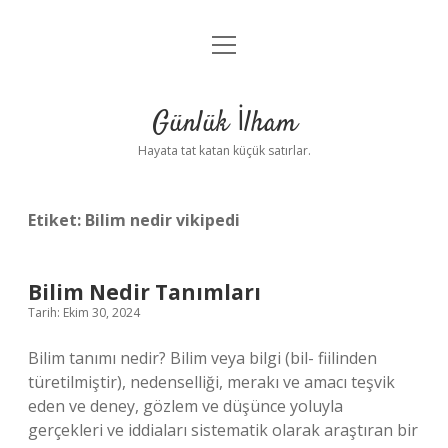
menüyü
Anasayfa
aç
Gizlilik Politikası
Günlük İlham
Yasal Uyarı
Hayata tat katan küçük satırlar.
Hakkımızda
Etiket:
Bilim nedir vikipedi
Bilim Nedir Tanımları
Tarih: Ekim 30, 2024
Bilim tanımı nedir? Bilim veya bilgi (bil- fiilinden
türetilmiştir), nedenselliği, merakı ve amacı teşvik
eden ve deney, gözlem ve düşünce yoluyla
gerçekleri ve iddiaları sistematik olarak araştıran bir