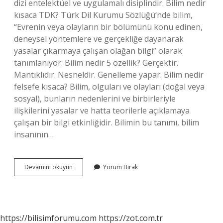
dizi entelektüel ve uygulamalı disiplindir. Bilim nedir
kısaca TDK? Türk Dil Kurumu Sözlüğü’nde bilim,
“Evrenin veya olayların bir bölümünü konu edinen,
deneysel yöntemlere ve gerçekliğe dayanarak
yasalar çıkarmaya çalışan olağan bilgi” olarak
tanımlanıyor. Bilim nedir 5 özellik? Gerçektir.
Mantıklıdır. Nesneldir. Genelleme yapar. Bilim nedir
felsefe kısaca? Bilim, olguları ve olayları (doğal veya
sosyal), bunların nedenlerini ve birbirleriyle
ilişkilerini yasalar ve hatta teorilerle açıklamaya
çalışan bir bilgi etkinliğidir. Bilimin bu tanımı, bilim
insanının…
Bilim
Devamını okuyun
Yorum Bırak
Nedir
Tanımları
https://bilisimforumu.com
https://zot.com.tr