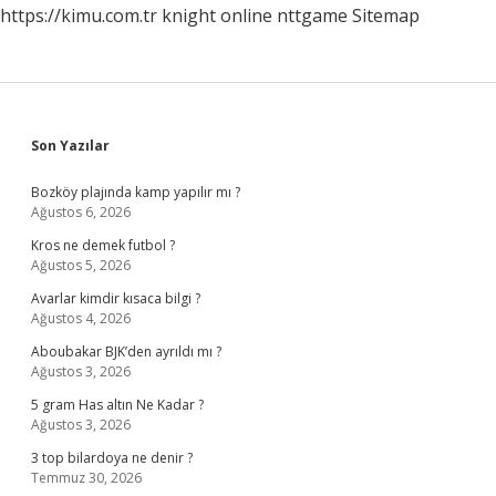
https://kimu.com.tr
knight online
nttgame
Sitemap
Sidebar
Son Yazılar
Bozköy plajında kamp yapılır mı ?
Ağustos 6, 2026
Kros ne demek futbol ?
Ağustos 5, 2026
Avarlar kimdir kısaca bilgi ?
Ağustos 4, 2026
Aboubakar BJK’den ayrıldı mı ?
Ağustos 3, 2026
5 gram Has altın Ne Kadar ?
Ağustos 3, 2026
3 top bilardoya ne denir ?
Temmuz 30, 2026