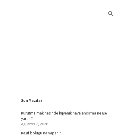
Sidebar
Son Yazılar
betci
Kurutma makinesinde hijyenik havalandırma ne işe
yarar ?
Ağustos 7, 2026
Keşif bölüğü ne yapar ?