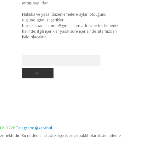
etmiş sayılırlar.
Hukuka ve yasal düzenlemelere aykırı olduğunu
düşündüğünüz içerikleri,
backlinkpanelicomtr@gmail.com
adresine bildirmeniz
halinde, ilgili içerikler yasal süre içerisinde sitemizden
kaldırılacaktır.
Arama
06 0 726
Telegram: @karabul
vermektedir. Bu nedenle, sitedeki içerikleri proaktif olarak denetleme