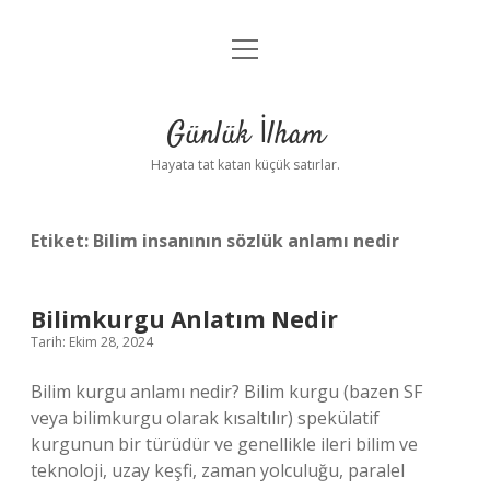
menüyü
Anasayfa
aç
Gizlilik Politikası
Günlük İlham
Yasal Uyarı
Hayata tat katan küçük satırlar.
Hakkımızda
Etiket:
Bilim insanının sözlük anlamı nedir
Bilimkurgu Anlatım Nedir
Tarih: Ekim 28, 2024
Bilim kurgu anlamı nedir? Bilim kurgu (bazen SF
veya bilimkurgu olarak kısaltılır) spekülatif
kurgunun bir türüdür ve genellikle ileri bilim ve
teknoloji, uzay keşfi, zaman yolculuğu, paralel