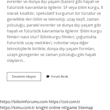
evrenler ve dünya dışı yaşam (bazen) gibi hayali ve
fütüristik kavramlarla ilgilenir. SF veya bilim kurgu, fi
olarak kısaltılır, spekülatif kurgunun bir türüdür ve
genellikle ileri bilim ve teknoloji, uzay keşfi, zaman
yolculuğu, paralel evrenler ve dünya dışı yaşam gibi
hayali ve fütüristik kavramlarla ilgilenir. Bilim kurgu
filmleri nasıl olur? Bilimkurgu filmleri, çoğunlukla
fütüristik uzay mekikleri, robotlar veya diğer
teknolojilerle birlikte; dünya dışı yaşam formları,
uzaylı gezegenler ve zaman yolculuğu gibi hayali
olayların…
Bilimkurgu
Devamını okuyun
Yorum Bırak
Anlatım
Nedir
https://bilisimforumu.com
https://zot.com.tr
https://kimu.com.tr
knight online
nttgame
Sitemap