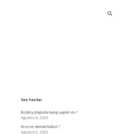
Sidebar
Son Yazılar
betci
Bozköy plajında kamp yapılır mı ?
Ağustos 6, 2026
Kros ne demek futbol ?
Ağustos 5, 2026