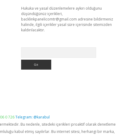
Hukuka ve yasal düzenlemelere aykırı olduğunu
düşündüğünüz içerikleri,
backlinkpanelicomtr@gmail.com
adresine bildirmeniz
halinde, ilgili içerikler yasal süre içerisinde sitemizden
kaldırılacaktır.
Arama
06 0 726
Telegram: @karabul
vermektedir. Bu nedenle, sitedeki içerikleri proaktif olarak denetleme
luğu kabul etmiş sayılırlar. Bu internet sitesi, herhangi bir marka,