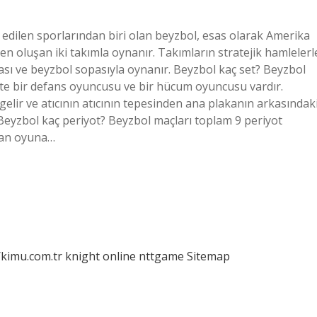
 edilen sporlarından biri olan beyzbol, esas olarak Amerika
en oluşan iki takımla oynanır. Takımların stratejik hamlelerl
opası ve beyzbol sopasıyla oynanır. Beyzbol kaç set? Beyzbol
sette bir defans oyuncusu ve bir hücum oyuncusu vardır.
lir ve atıcının atıcının tepesinden ana plakanın arkasındak
. Beyzbol kaç periyot? Beyzbol maçları toplam 9 periyot
aman oyuna…
/kimu.com.tr
knight online
nttgame
Sitemap