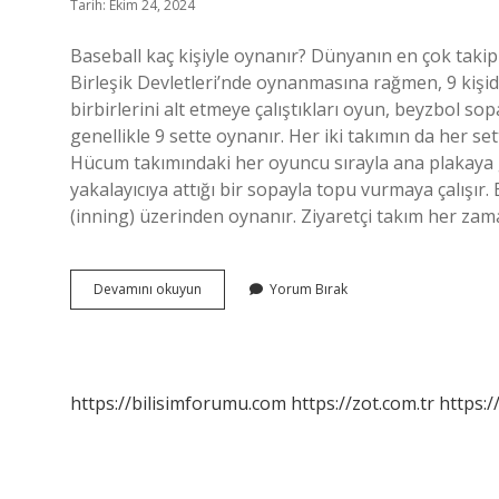
Tarih: Ekim 24, 2024
Baseball kaç kişiyle oynanır? Dünyanın en çok takip
Birleşik Devletleri’nde oynanmasına rağmen, 9 kişid
birbirlerini alt etmeye çalıştıkları oyun, beyzbol s
genellikle 9 sette oynanır. Her iki takımın da her 
Hücum takımındaki her oyuncu sırayla ana plakaya ge
yakalayıcıya attığı bir sopayla topu vurmaya çalışır
(inning) üzerinden oynanır. Ziyaretçi takım her z
Baseball
Devamını okuyun
Yorum Bırak
Takımı
Kaç
Kişilik
https://bilisimforumu.com
https://zot.com.tr
https:/