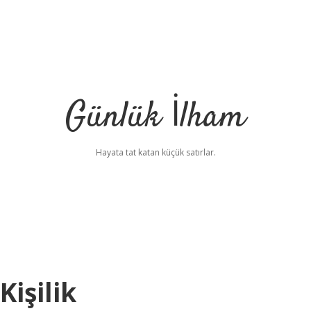
Günlük İlham
Hayata tat katan küçük satırlar.
işilik