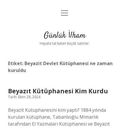
menüyü
Anasayfa
aç
Gizlilik Politikası
Günlük İlham
Yasal Uyarı
Hayata tat katan küçük satırlar.
Hakkımızda
Etiket:
Beyazit Devlet Kütüphanesi ne zaman
kuruldu
Beyazıt Kütüphanesi Kim Kurdu
Tarih: Ekim 28, 2024
Beyazit Kütüphanesini kim yaptı? 1884 yılında
kurulan kütüphane, Tabanlıoğlu Mimarlık
tarafından El Yazmaları Kütüphanesi ve Beyazıt