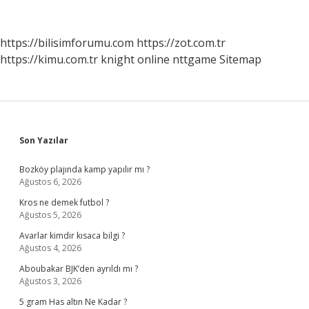
Kurdu
https://bilisimforumu.com
https://zot.com.tr
https://kimu.com.tr
knight online
nttgame
Sitemap
Sidebar
Son Yazılar
Bozköy plajında kamp yapılır mı ?
Ağustos 6, 2026
Kros ne demek futbol ?
Ağustos 5, 2026
Avarlar kimdir kısaca bilgi ?
Ağustos 4, 2026
Aboubakar BJK’den ayrıldı mı ?
Ağustos 3, 2026
5 gram Has altın Ne Kadar ?