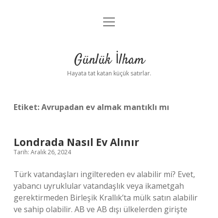
menüyü
Anasayfa
aç
Gizlilik Politikası
Günlük İlham
Yasal Uyarı
Hayata tat katan küçük satırlar.
Hakkımızda
Etiket:
Avrupadan ev almak mantıklı mı
Londrada Nasıl Ev Alınır
Tarih: Aralık 26, 2024
Türk vatandaşları ingiltereden ev alabilir mi? Evet,
yabancı uyruklular vatandaşlık veya ikametgah
gerektirmeden Birleşik Krallık’ta mülk satın alabilir
ve sahip olabilir. AB ve AB dışı ülkelerden girişte