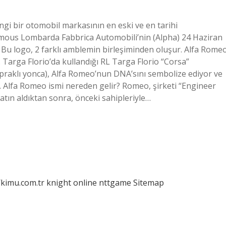
gi bir otomobil markasının en eski ve en tarihi
mous Lombarda Fabbrica Automobili’nin (Alpha) 24 Haziran
 Bu logo, 2 farklı amblemin birleşiminden oluşur. Alfa Rome
. Targa Florio’da kullandığı RL Targa Florio “Corsa”
praklı yonca), Alfa Romeo’nun DNA’sını sembolize ediyor ve
yor. Alfa Romeo ismi nereden gelir? Romeo, şirketi “Engineer
ın aldıktan sonra, önceki sahipleriyle…
/kimu.com.tr
knight online
nttgame
Sitemap