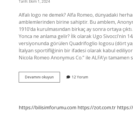
Tarih: Ekim 1, 2024
Alfalı logo ne demek? Alfa Romeo, dünyadaki herhan
amblemlerinden birine sahiptir. Bu amblem, Anony
1910’da kurulmasından birkaç ay sonra ortaya çıktı.
Yonca ne anlama gelir? İlk olarak Ugo Sivocci’nin 14
versiyonunda görülen Quadrifoglio logosu (dört ya
İtalyan sportifliğinin bir ifadesi olarak kabul edili
Nicola Romeo Anonymus Co.” ile ALFA’yı tamamen sat
Alfa
Devamını okuyun
12 Yorum
Romeo
Logosu
Ne
Anlama
Gelir
https://bilisimforumu.com
https://zot.com.tr
https:/