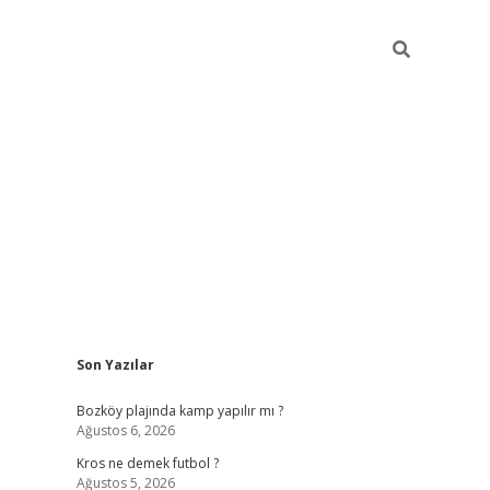
Sidebar
Son Yazılar
betci
Bozköy plajında kamp yapılır mı ?
Ağustos 6, 2026
Kros ne demek futbol ?
Ağustos 5, 2026