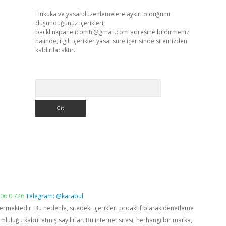
Hukuka ve yasal düzenlemelere aykırı olduğunu
düşündüğünüz içerikleri,
backlinkpanelicomtr@gmail.com
adresine bildirmeniz
halinde, ilgili içerikler yasal süre içerisinde sitemizden
kaldırılacaktır.
Arama
06 0 726
Telegram: @karabul
vermektedir. Bu nedenle, sitedeki içerikleri proaktif olarak denetleme
luğu kabul etmiş sayılırlar. Bu internet sitesi, herhangi bir marka,