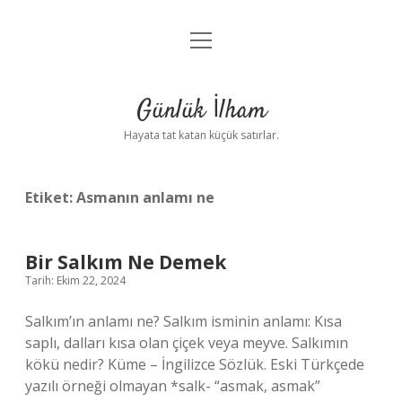
menüyü
Anasayfa
aç
Gizlilik Politikası
Günlük İlham
Yasal Uyarı
Hayata tat katan küçük satırlar.
Hakkımızda
Etiket:
Asmanın anlamı ne
Bir Salkım Ne Demek
Tarih: Ekim 22, 2024
Salkım’ın anlamı ne? Salkım isminin anlamı: Kısa
saplı, dalları kısa olan çiçek veya meyve. Salkımın
kökü nedir? Küme – İngilizce Sözlük. Eski Türkçede
yazılı örneği olmayan *salk- “asmak, asmak”