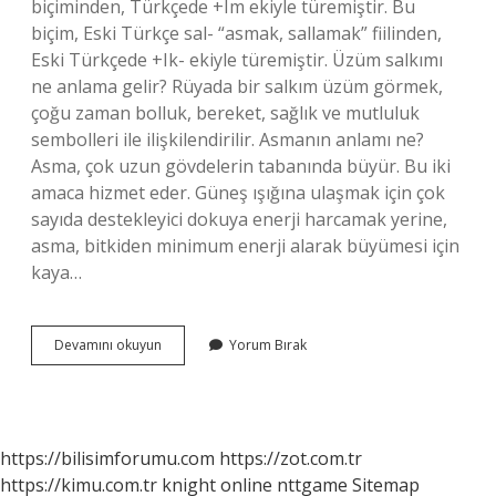
biçiminden, Türkçede +Im ekiyle türemiştir. Bu
biçim, Eski Türkçe sal- “asmak, sallamak” fiilinden,
Eski Türkçede +Ik- ekiyle türemiştir. Üzüm salkımı
ne anlama gelir? Rüyada bir salkım üzüm görmek,
çoğu zaman bolluk, bereket, sağlık ve mutluluk
sembolleri ile ilişkilendirilir. Asmanın anlamı ne?
Asma, çok uzun gövdelerin tabanında büyür. Bu iki
amaca hizmet eder. Güneş ışığına ulaşmak için çok
sayıda destekleyici dokuya enerji harcamak yerine,
asma, bitkiden minimum enerji alarak büyümesi için
kaya…
Bir
Devamını okuyun
Yorum Bırak
Salkım
Ne
Demek
https://bilisimforumu.com
https://zot.com.tr
https://kimu.com.tr
knight online
nttgame
Sitemap