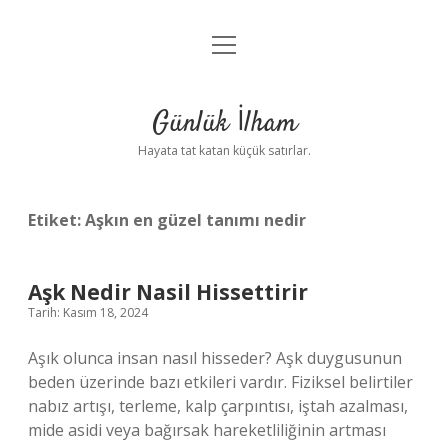
menüyü
Anasayfa
aç
Gizlilik Politikası
Günlük İlham
Yasal Uyarı
Hayata tat katan küçük satırlar.
Hakkımızda
Etiket:
Aşkın en güzel tanımı nedir
Aşk Nedir Nasil Hissettirir
Tarih: Kasım 18, 2024
Aşık olunca insan nasıl hisseder? Aşk duygusunun
beden üzerinde bazı etkileri vardır. Fiziksel belirtiler
nabız artışı, terleme, kalp çarpıntısı, iştah azalması,
mide asidi veya bağırsak hareketliliğinin artması