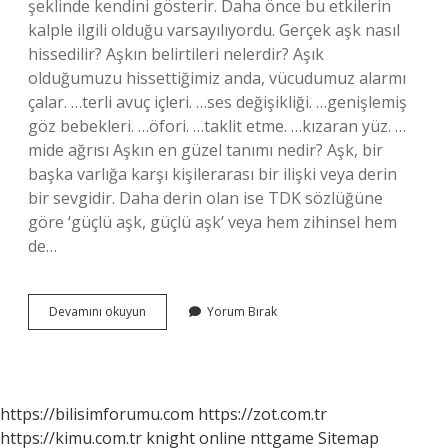
şeklinde kendini gösterir. Daha önce bu etkilerin
kalple ilgili olduğu varsayılıyordu. Gerçek aşk nasıl
hissedilir? Aşkın belirtileri nelerdir? Aşık
olduğumuzu hissettiğimiz anda, vücudumuz alarmı
çalar. …terli avuç içleri. …ses değişikliği. …genişlemiş
göz bebekleri. …öfori. …taklit etme. …kızaran yüz. …
mide ağrısı Aşkın en güzel tanımı nedir? Aşk, bir
başka varlığa karşı kişilerarası bir ilişki veya derin
bir sevgidir. Daha derin olan ise TDK sözlüğüne
göre ‘güçlü aşk, güçlü aşk’ veya hem zihinsel hem
de…
Aşk
Devamını okuyun
Yorum Bırak
Nedir
Nasil
Hissettirir
https://bilisimforumu.com
https://zot.com.tr
https://kimu.com.tr
knight online
nttgame
Sitemap