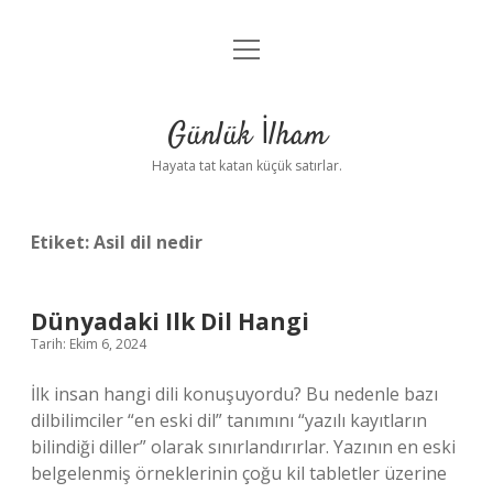
menüyü
Anasayfa
aç
Gizlilik Politikası
Günlük İlham
Yasal Uyarı
Hayata tat katan küçük satırlar.
Hakkımızda
Etiket:
Asil dil nedir
Dünyadaki Ilk Dil Hangi
Tarih: Ekim 6, 2024
İlk insan hangi dili konuşuyordu? Bu nedenle bazı
dilbilimciler “en eski dil” tanımını “yazılı kayıtların
bilindiği diller” olarak sınırlandırırlar. Yazının en eski
belgelenmiş örneklerinin çoğu kil tabletler üzerine