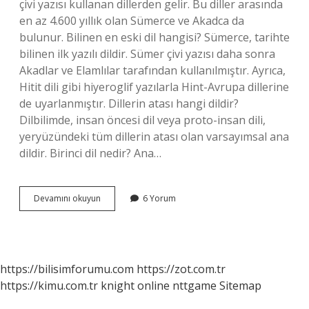
çivi yazısı kullanan dillerden gelir. Bu diller arasında
en az 4.600 yıllık olan Sümerce ve Akadca da
bulunur. Bilinen en eski dil hangisi? Sümerce, tarihte
bilinen ilk yazılı dildir. Sümer çivi yazısı daha sonra
Akadlar ve Elamlılar tarafından kullanılmıştır. Ayrıca,
Hitit dili gibi hiyeroglif yazılarla Hint-Avrupa dillerine
de uyarlanmıştır. Dillerin atası hangi dildir?
Dilbilimde, insan öncesi dil veya proto-insan dili,
yeryüzündeki tüm dillerin atası olan varsayımsal ana
dildir. Birinci dil nedir? Ana…
Dünyadaki
Devamını okuyun
6 Yorum
Ilk
Dil
Hangi
https://bilisimforumu.com
https://zot.com.tr
https://kimu.com.tr
knight online
nttgame
Sitemap