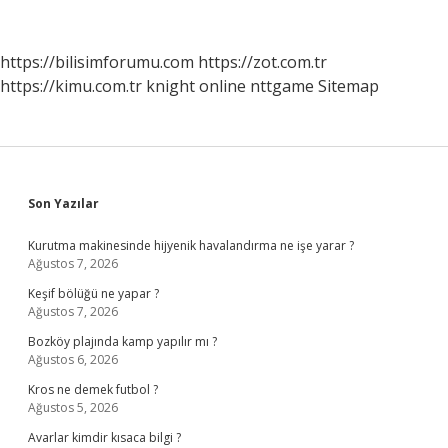
Olan
Insanların
Tamamı
https://bilisimforumu.com
https://zot.com.tr
Neyi
https://kimu.com.tr
knight online
nttgame
Sitemap
Oluşturur
Sidebar
Son Yazılar
Kurutma makinesinde hijyenik havalandırma ne işe yarar ?
Ağustos 7, 2026
Keşif bölüğü ne yapar ?
Ağustos 7, 2026
Bozköy plajında kamp yapılır mı ?
Ağustos 6, 2026
Kros ne demek futbol ?
Ağustos 5, 2026
Avarlar kimdir kısaca bilgi ?