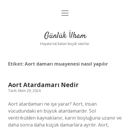
menüyü
Anasayfa
aç
Gizlilik Politikası
Günlük İlham
Yasal Uyarı
Hayata tat katan küçük satırlar.
Hakkımızda
Etiket:
Aort damarı muayenesi nasıl yapılır
Aort Atardamarı Nedir
Tarih: Ekim 29, 2024
Aort atardamarı ne işe yarar? Aort, insan
vücudundaki en büyük atardamardır. Sol
ventrikülden kaynaklanır, karın boşluğuna uzanır ve
daha sonra daha küçük damarlara ayrılır. Aort,