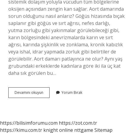
sistemik dolaşım yoluyla vücudun tüm bölgelerine
oksijen açısından zengin kan sağlar. Aort damarında
sorun olduğunu nasıl anlarız? Göğüs hizasında bıçak
saplanır gibi göğüs ve sırt ağrısı, nefes darlığı,
yutma zorluğu gibi yakınmalar görülebileceği gibi,
karın bölgesindeki anevrizmalarda karın ve sırt
ağrısı, karında şişkinlik ve zonklama, kronik kabızlık
veya ishal, idrar yapmada zorluk gibi belirtiler de
görülebilir. Aort damarı patlayınca ne olur? Aynı yaş
grubundaki erkeklerde kadınlara göre iki ila üç kat
daha sık görülen bu…
Aort
Devamını okuyun
Yorum Bırak
Atardamarı
Nedir
https://bilisimforumu.com
https://zot.com.tr
https://kimu.com.tr
knight online
nttgame
Sitemap