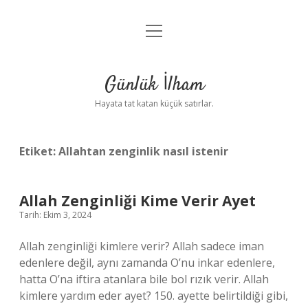
menüyü
Anasayfa
aç
Gizlilik Politikası
Günlük İlham
Yasal Uyarı
Hayata tat katan küçük satırlar.
Hakkımızda
Etiket:
Allahtan zenginlik nasıl istenir
Allah Zenginliği Kime Verir Ayet
Tarih: Ekim 3, 2024
Allah zenginliği kimlere verir? Allah sadece iman
edenlere değil, aynı zamanda O’nu inkar edenlere,
hatta O’na iftira atanlara bile bol rızık verir. Allah
kimlere yardım eder ayet? 150. ayette belirtildiği gibi,