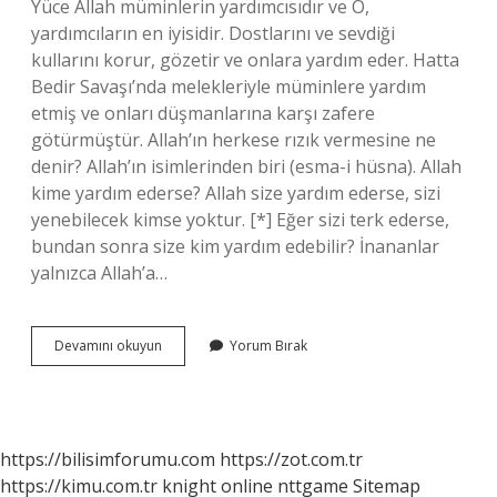
Yüce Allah müminlerin yardımcısıdır ve O,
yardımcıların en iyisidir. Dostlarını ve sevdiği
kullarını korur, gözetir ve onlara yardım eder. Hatta
Bedir Savaşı’nda melekleriyle müminlere yardım
etmiş ve onları düşmanlarına karşı zafere
götürmüştür. Allah’ın herkese rızık vermesine ne
denir? Allah’ın isimlerinden biri (esma-i hüsna). Allah
kime yardım ederse? Allah size yardım ederse, sizi
yenebilecek kimse yoktur. [*] Eğer sizi terk ederse,
bundan sonra size kim yardım edebilir? İnananlar
yalnızca Allah’a…
Allah
Devamını okuyun
Yorum Bırak
Zenginliği
Kime
Verir
Ayet
https://bilisimforumu.com
https://zot.com.tr
https://kimu.com.tr
knight online
nttgame
Sitemap