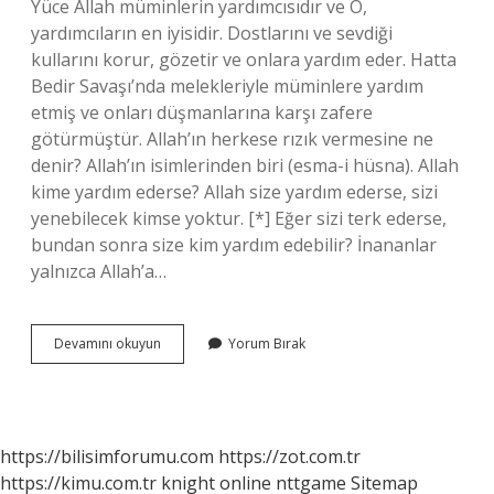
Yüce Allah müminlerin yardımcısıdır ve O,
yardımcıların en iyisidir. Dostlarını ve sevdiği
kullarını korur, gözetir ve onlara yardım eder. Hatta
Bedir Savaşı’nda melekleriyle müminlere yardım
etmiş ve onları düşmanlarına karşı zafere
götürmüştür. Allah’ın herkese rızık vermesine ne
denir? Allah’ın isimlerinden biri (esma-i hüsna). Allah
kime yardım ederse? Allah size yardım ederse, sizi
yenebilecek kimse yoktur. [*] Eğer sizi terk ederse,
bundan sonra size kim yardım edebilir? İnananlar
yalnızca Allah’a…
Allah
Devamını okuyun
Yorum Bırak
Zenginliği
Kime
Verir
Ayet
https://bilisimforumu.com
https://zot.com.tr
https://kimu.com.tr
knight online
nttgame
Sitemap