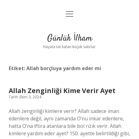
menüyü
Anasayfa
aç
Gizlilik Politikası
Günlük İlham
Yasal Uyarı
Hayata tat katan küçük satırlar.
Hakkımızda
Etiket:
Allah borçluya yardım eder mi
Allah Zenginliği Kime Verir Ayet
Tarih: Ekim 3, 2024
Allah zenginliği kimlere verir? Allah sadece iman
edenlere değil, aynı zamanda O’nu inkar edenlere,
hatta O’na iftira atanlara bile bol rızık verir. Allah
kimlere yardım eder ayet? 150. ayette belirtildiği gibi,