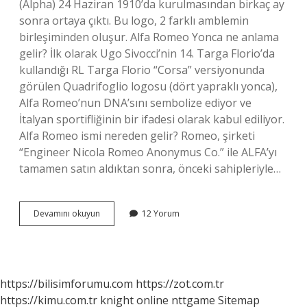
(Alpha) 24 Haziran 1910’da kurulmasından birkaç ay
sonra ortaya çıktı. Bu logo, 2 farklı amblemin
birleşiminden oluşur. Alfa Romeo Yonca ne anlama
gelir? İlk olarak Ugo Sivocci’nin 14. Targa Florio’da
kullandığı RL Targa Florio “Corsa” versiyonunda
görülen Quadrifoglio logosu (dört yapraklı yonca),
Alfa Romeo’nun DNA’sını sembolize ediyor ve
İtalyan sportifliğinin bir ifadesi olarak kabul ediliyor.
Alfa Romeo ismi nereden gelir? Romeo, şirketi
“Engineer Nicola Romeo Anonymus Co.” ile ALFA’yı
tamamen satın aldıktan sonra, önceki sahipleriyle…
Alfa
Devamını okuyun
12 Yorum
Romeo
Logosu
Ne
Anlama
Gelir
https://bilisimforumu.com
https://zot.com.tr
https://kimu.com.tr
knight online
nttgame
Sitemap