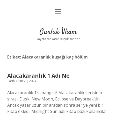
menüyü
Anasayfa
aç
Gizlilik Politikası
Günlük İlham
Yasal Uyarı
Hayata tat katan küçük satırlar.
Hakkımızda
Etiket:
Alacakaranlık kuşağı kaç bölüm
Alacakaranlık 1 Adı Ne
Tarih: Ekim 29, 2024
Alacakaranlık 1’si hangisi? Alacakaranlık serisinin
sırası; Dusk, New Moon, Eclipse ve Daybreak’tir.
Ancak yazar uzun bir aradan sonra seriye yeni bir
kitap ekledi. Midnight Sun adlı kitap bazı kullanıcılar