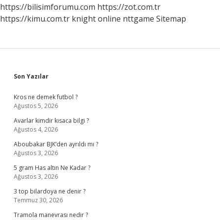
https://bilisimforumu.com
https://zot.com.tr
https://kimu.com.tr
knight online
nttgame
Sitemap
Sidebar
Son Yazılar
Kros ne demek futbol ?
Ağustos 5, 2026
Avarlar kimdir kısaca bilgi ?
Ağustos 4, 2026
Aboubakar BJK’den ayrıldı mı ?
Ağustos 3, 2026
5 gram Has altın Ne Kadar ?
Ağustos 3, 2026
3 top bilardoya ne denir ?
Temmuz 30, 2026
Tramola manevrası nedir ?