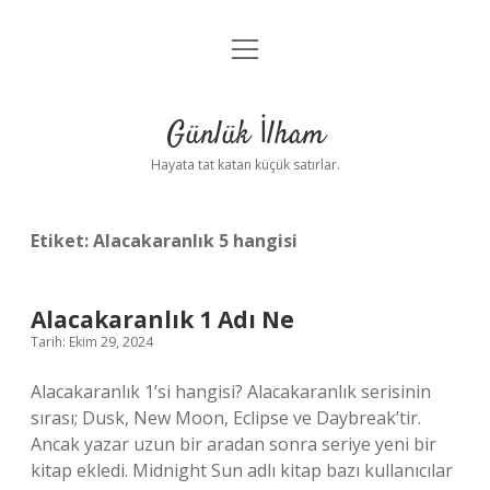
menüyü
Anasayfa
aç
Gizlilik Politikası
Günlük İlham
Yasal Uyarı
Hayata tat katan küçük satırlar.
Hakkımızda
Etiket:
Alacakaranlık 5 hangisi
Alacakaranlık 1 Adı Ne
Tarih: Ekim 29, 2024
Alacakaranlık 1’si hangisi? Alacakaranlık serisinin
sırası; Dusk, New Moon, Eclipse ve Daybreak’tir.
Ancak yazar uzun bir aradan sonra seriye yeni bir
kitap ekledi. Midnight Sun adlı kitap bazı kullanıcılar