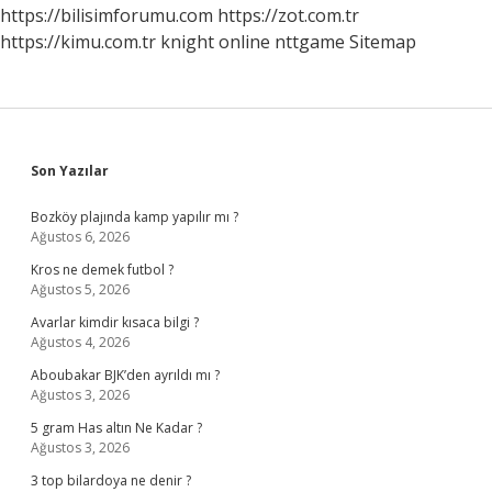
https://bilisimforumu.com
https://zot.com.tr
https://kimu.com.tr
knight online
nttgame
Sitemap
Sidebar
Son Yazılar
Bozköy plajında kamp yapılır mı ?
Ağustos 6, 2026
Kros ne demek futbol ?
Ağustos 5, 2026
Avarlar kimdir kısaca bilgi ?
Ağustos 4, 2026
Aboubakar BJK’den ayrıldı mı ?
Ağustos 3, 2026
5 gram Has altın Ne Kadar ?
Ağustos 3, 2026
3 top bilardoya ne denir ?