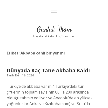
menüyü
Anasayfa
aç
Gizlilik Politikası
Günlük İlham
Yasal Uyarı
Hayata tat katan küçük satırlar.
Hakkımızda
Etiket:
Akbaba canlı bir yer mi
Dünyada Kaç Tane Akbaba Kaldı
Tarih: Ekim 18, 2024
Türkiye’de akbaba var mı? Türkiye’deki tür
çiftlerinin toplam sayısının 80 ila 200 arasında
olduğu tahmin ediliyor ve Anadolu’da en yüksek
yoğunluklar Ankara (Kızılcahamam) ve Bolu’da.