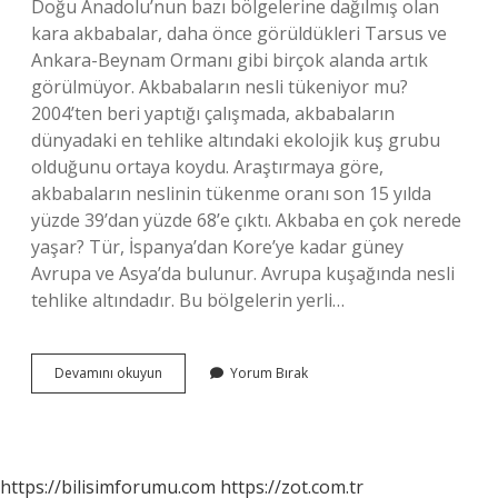
Doğu Anadolu’nun bazı bölgelerine dağılmış olan
kara akbabalar, daha önce görüldükleri Tarsus ve
Ankara-Beynam Ormanı gibi birçok alanda artık
görülmüyor. Akbabaların nesli tükeniyor mu?
2004’ten beri yaptığı çalışmada, akbabaların
dünyadaki en tehlike altındaki ekolojik kuş grubu
olduğunu ortaya koydu. Araştırmaya göre,
akbabaların neslinin tükenme oranı son 15 yılda
yüzde 39’dan yüzde 68’e çıktı. Akbaba en çok nerede
yaşar? Tür, İspanya’dan Kore’ye kadar güney
Avrupa ve Asya’da bulunur. Avrupa kuşağında nesli
tehlike altındadır. Bu bölgelerin yerli…
Dünyada
Devamını okuyun
Yorum Bırak
Kaç
Tane
Akbaba
Kaldı
https://bilisimforumu.com
https://zot.com.tr