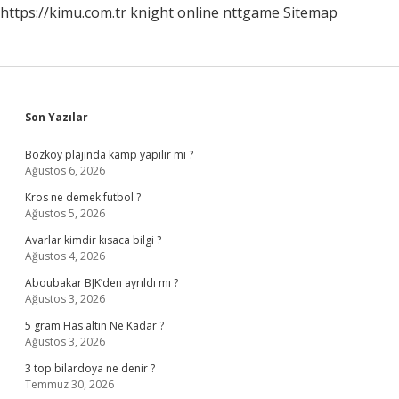
https://kimu.com.tr
knight online
nttgame
Sitemap
Sidebar
Son Yazılar
Bozköy plajında kamp yapılır mı ?
Ağustos 6, 2026
Kros ne demek futbol ?
Ağustos 5, 2026
Avarlar kimdir kısaca bilgi ?
Ağustos 4, 2026
Aboubakar BJK’den ayrıldı mı ?
Ağustos 3, 2026
5 gram Has altın Ne Kadar ?
Ağustos 3, 2026
3 top bilardoya ne denir ?
Temmuz 30, 2026