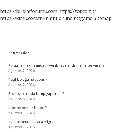
Tanıdı
https://bilisimforumu.com
https://zot.com.tr
https://kimu.com.tr
knight online
nttgame
Sitemap
Sidebar
Son Yazılar
Kurutma makinesinde hijyenik havalandırma ne işe yarar ?
Ağustos 7, 2026
Keşif bölüğü ne yapar ?
Ağustos 7, 2026
Bozköy plajında kamp yapılır mı ?
Ağustos 6, 2026
Kros ne demek futbol ?
Ağustos 5, 2026
Avarlar kimdir kısaca bilgi ?
Ağustos 4, 2026