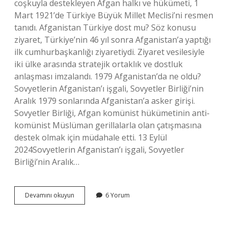
coşkuyla destekleyen Afgan halkı ve hükümeti, 1
Mart 1921’de Türkiye Büyük Millet Meclisi’ni resmen
tanıdı. Afganistan Türkiye dost mu? Söz konusu
ziyaret, Türkiye’nin 46 yıl sonra Afganistan’a yaptığı
ilk cumhurbaşkanlığı ziyaretiydi. Ziyaret vesilesiyle
iki ülke arasında stratejik ortaklık ve dostluk
anlaşması imzalandı. 1979 Afganistan’da ne oldu?
Sovyetlerin Afganistan’ı işgali, Sovyetler Birliği’nin
Aralık 1979 sonlarında Afganistan’a asker girişi.
Sovyetler Birliği, Afgan komünist hükümetinin anti-
komünist Müslüman gerillalarla olan çatışmasına
destek olmak için müdahale etti. 13 Eylül
2024Sovyetlerin Afganistan’ı işgali, Sovyetler
Birliği’nin Aralık…
Afganistan
Devamını okuyun
6 Yorum
Türkiye
Ne
Zaman