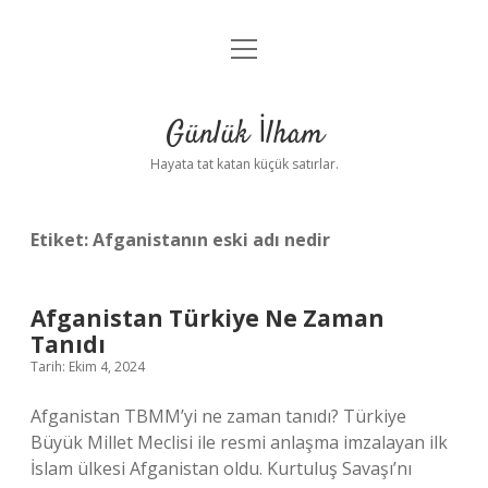
menüyü
Anasayfa
aç
Gizlilik Politikası
Günlük İlham
Yasal Uyarı
Hayata tat katan küçük satırlar.
Hakkımızda
Etiket:
Afganistanın eski adı nedir
Afganistan Türkiye Ne Zaman
Tanıdı
Tarih: Ekim 4, 2024
Afganistan TBMM’yi ne zaman tanıdı? Türkiye
Büyük Millet Meclisi ile resmi anlaşma imzalayan ilk
İslam ülkesi Afganistan oldu. Kurtuluş Savaşı’nı