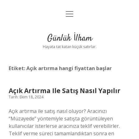
menüyü
Anasayfa
aç
Gizlilik Politikası
Günlük İlham
Yasal Uyarı
Hayata tat katan küçük satırlar.
Hakkımızda
Etiket:
Açık artırma hangi fiyattan başlar
Açık Artırma Ile Satış Nasıl Yapılır
Tarih: Ekim 18, 2024
Açık artırma ile satış nasıl oluyor? Aracınızı
“Müzayede” yöntemiyle satışta görüntüleyen
kullanıcılar isterlerse aracınıza teklif verebilirler.
Teklif verme süreci tamamlandıktan sonra en