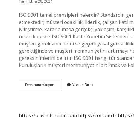
Tarih: Ekim 28, 2024
ISO 9001 temel prensipleri nelerdir? Standardın gerekl
etmektedir; müşteri odaklılık, liderlik, çalışan katıl
iyileştirme, karar almada gerçekçi yaklaşım, karşılık
neleri kapsar? ISO 9001 Kalite Yönetim Sistemleri – 
müşteri gereksinimlerini ve geçerli yasal gereklilik
gerektiğinde ve müşteri memnuniyetini artırmayı he
gereksinimlerini belirtir. ISO 9001 hangi tür standar
kuruluşların müşteri memnuniyetini artırmak ve kal
Iso
Devamını okuyun
Yorum Bırak
9001
Standartları
Ana
Maddeleri
Nelerdir
https://bilisimforumu.com
https://zot.com.tr
https:/