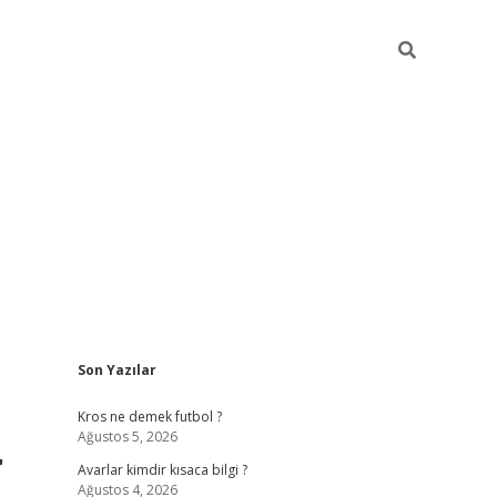
Sidebar
Son Yazılar
betci
Kros ne demek futbol ?
Ağustos 5, 2026
r
Avarlar kimdir kısaca bilgi ?
Ağustos 4, 2026