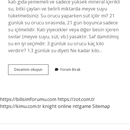
katı gıda yememeli ve sadece yüksek mineral içerikli
su, bitki çayları ve belirli miktarda meyve suyu
tüketmelisiniz. Su orucu yaparken süt içilir mi? 21
günlük su orucu sırasında, 21 gün boyunca sadece
su içilmelidir. Katı yiyecekler veya diğer besin içeren
sıvılar (meyve suyu, süt, vb.) yasaktır. Saf damıtılmış
su en iyi seçimdir. 3 günlük su orucu kaç kilo
verdirir? 1.3 günlük su diyeti Ne kadar kilo…
Su
Devamını okuyun
Yorum Bırak
Orucunda
Yoğurt
Yenir
Mi
https://bilisimforumu.com
https://zot.com.tr
https://kimu.com.tr
knight online
nttgame
Sitemap