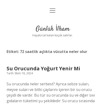
menüyü
Anasayfa
aç
Gizlilik Politikası
Günlük İlham
Yasal Uyarı
Hayata tat katan küçük satırlar.
Hakkımızda
Etiket:
72 saatlik açlıkta vücutta neler olur
Su Orucunda Yoğurt Yenir Mi
Tarih: Ekim 18, 2024
Su orucunda neler serbest? Ayrıca sebze suları,
meyve suları ve bitki çaylarını içeren bir su orucu
çeşidi de vardır. Bu tür su orucunda su ve diğer sıvı
gıdaların tüketimi şu şekildedir: Su orucu sırasında