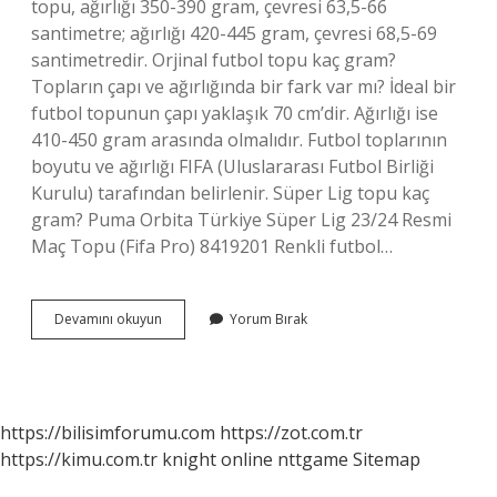
topu, ağırlığı 350-390 gram, çevresi 63,5-66
santimetre; ağırlığı 420-445 gram, çevresi 68,5-69
santimetredir. Orjinal futbol topu kaç gram?
Topların çapı ve ağırlığında bir fark var mı? İdeal bir
futbol topunun çapı yaklaşık 70 cm’dir. Ağırlığı ise
410-450 gram arasında olmalıdır. Futbol toplarının
boyutu ve ağırlığı FIFA (Uluslararası Futbol Birliği
Kurulu) tarafından belirlenir. Süper Lig topu kaç
gram? Puma Orbita Türkiye Süper Lig 23/24 Resmi
Maç Topu (Fifa Pro) 8419201 Renkli futbol…
Halı
Devamını okuyun
Yorum Bırak
Saha
Topu
Kaç
Gram
https://bilisimforumu.com
https://zot.com.tr
https://kimu.com.tr
knight online
nttgame
Sitemap