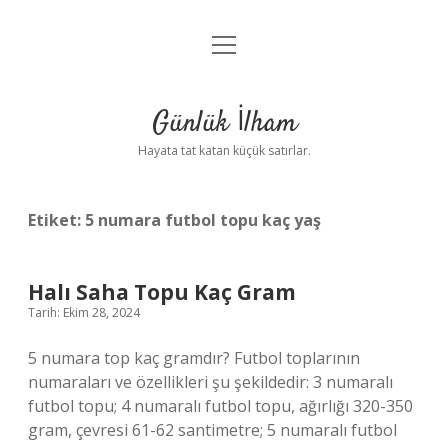
menüyü
Anasayfa
aç
Gizlilik Politikası
Günlük İlham
Yasal Uyarı
Hayata tat katan küçük satırlar.
Hakkımızda
Etiket:
5 numara futbol topu kaç yaş
Halı Saha Topu Kaç Gram
Tarih: Ekim 28, 2024
5 numara top kaç gramdır? Futbol toplarının
numaraları ve özellikleri şu şekildedir: 3 numaralı
futbol topu; 4 numaralı futbol topu, ağırlığı 320-350
gram, çevresi 61-62 santimetre; 5 numaralı futbol