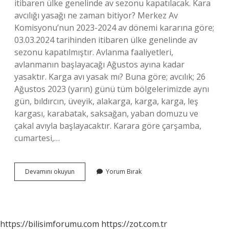
itibaren ülke genelinde av sezonu kapatılacak. Kara
avcılığı yasağı ne zaman bitiyor? Merkez Av
Komisyonu’nun 2023-2024 av dönemi kararına göre;
03.03.2024 tarihinden itibaren ülke genelinde av
sezonu kapatılmıştır. Avlanma faaliyetleri,
avlanmanın başlayacağı Ağustos ayına kadar
yasaktır. Karga avı yasak mı? Buna göre; avcılık; 26
Ağustos 2023 (yarın) günü tüm bölgelerimizde aynı
gün, bıldırcın, üveyik, alakarga, karga, karga, leş
kargası, karabatak, saksağan, yaban domuzu ve
çakal avıyla başlayacaktır. Karara göre çarşamba,
cumartesi,…
Kara
Devamını okuyun
Yorum Bırak
Avcılığı
Yasaklandı
Mı
https://bilisimforumu.com
https://zot.com.tr