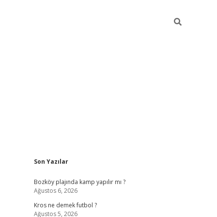
Sidebar
Son Yazılar
betci
Bozköy plajında kamp yapılır mı ?
Ağustos 6, 2026
Kros ne demek futbol ?
Ağustos 5, 2026