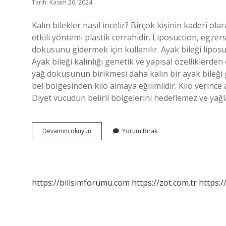
Tarih: Kasım 26, 2024
Kalın bilekler nasıl incelir? Birçok kişinin kaderi ol
etkili yöntemi plastik cerrahidir. Liposuction, egzer
dokusunu gidermek için kullanılır. Ayak bileği liposuct
Ayak bileği kalınlığı genetik ve yapısal özelliklerden
yağ dokusunun birikmesi daha kalın bir ayak bileği 
bel bölgesinden kilo almaya eğilimlidir. Kilo verince a
Diyet vücudun belirli bölgelerini hedeflemez ve yağ
Bilek
Devamını okuyun
Yorum Bırak
Kalınlığı
Neden
Olur
https://bilisimforumu.com
https://zot.com.tr
https:/