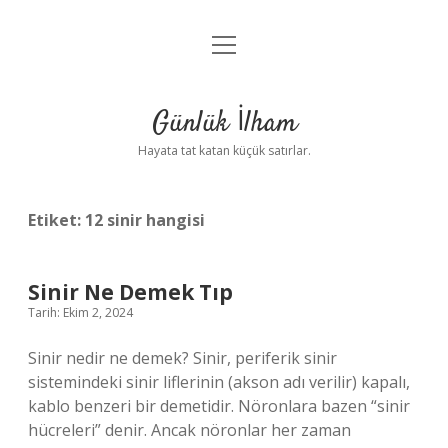
menüyü
Anasayfa
aç
Gizlilik Politikası
Günlük İlham
Yasal Uyarı
Hayata tat katan küçük satırlar.
Hakkımızda
Etiket:
12 sinir hangisi
Sinir Ne Demek Tıp
Tarih: Ekim 2, 2024
Sinir nedir ne demek? Sinir, periferik sinir
sistemindeki sinir liflerinin (akson adı verilir) kapalı,
kablo benzeri bir demetidir. Nöronlara bazen “sinir
hücreleri” denir. Ancak nöronlar her zaman