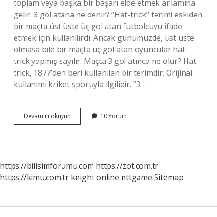
toplam veya başka bir başarı elde etmek anlamına
gelir. 3 gol atana ne denir? “Hat-trick” terimi eskiden
bir maçta üst üste üç gol atan futbolcuyu ifade
etmek için kullanılırdı. Ancak günümüzde, üst üste
olmasa bile bir maçta üç gol atan oyuncular hat-
trick yapmış sayılır. Maçta 3 gol atınca ne olur? Hat-
trick, 1877’den beri kullanılan bir terimdir. Orijinal
kullanımı kriket sporuyla ilgilidir. “3…
Futbolda
Devamını okuyun
10 Yorum
3
Gol
Atmak
Ne
Demek
https://bilisimforumu.com
https://zot.com.tr
https://kimu.com.tr
knight online
nttgame
Sitemap