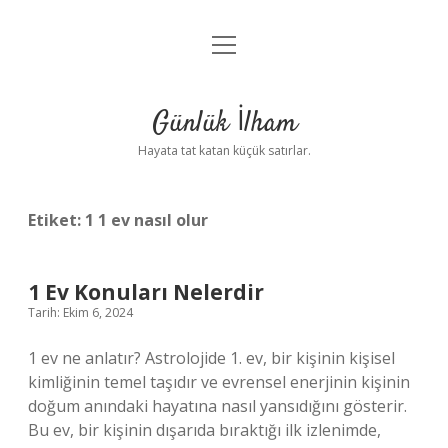
menüyü
Anasayfa
aç
Gizlilik Politikası
Günlük İlham
Yasal Uyarı
Hayata tat katan küçük satırlar.
Hakkımızda
Etiket:
1 1 ev nasıl olur
1 Ev Konuları Nelerdir
Tarih: Ekim 6, 2024
1 ev ne anlatır? Astrolojide 1. ev, bir kişinin kişisel
kimliğinin temel taşıdır ve evrensel enerjinin kişinin
doğum anındaki hayatına nasıl yansıdığını gösterir.
Bu ev, bir kişinin dışarıda bıraktığı ilk izlenimde,