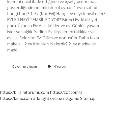
kendini nasıl ifade ettiğinde ve içsel gücünü nasıl
gösterdiğinde önemli bir rol oynar. 1 evin sahibi
hangi burç? 1. Ev (Koç Evi) Hangi ev neyi temsil eder?
EVLER NEYİ TEMSİL EDİYOR? Birinci Ev: Mülkiyet,
para. Üçüncü Ev: Aile, kökler ve ev. Günlük yaşam.
İşler ve sağlık. Yedinci Ev: İlişkiler, ortaklıklar ve
evlilik. Sekizinci Ev: Ölüm ve dönüşüm. Daha fazla
makale… 2 ev Konuları Nelerdir? 2. ev madde ve
maddi…
1
Devamını okuyun
14 Yorum
Ev
Konuları
Nelerdir
https://bilisimforumu.com
https://zot.com.tr
https://kimu.com.tr
knight online
nttgame
Sitemap